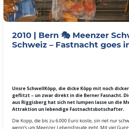
2010 | Bern 🎭 Meenzer Sch
Schweiz – Fastnacht goes in
Unsre SchwellKöpp, die dicke Köpp mit noch dicke
geflitzt – un zwar direkt in die Berner Fasnacht
aus Riggisberg hat sich net lumpen lasse un die M
Attraktion un lebendige Fastnachtsbotschafter.
Die Kopp, die bis zu 6.000 Euro koste, sin net nur sc
wenn’s um Meenzer Lebensfreude geht. Mit viel Gugg