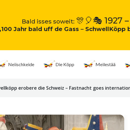
🎊🎈🎭 1927 –
Bald isses soweit:
„100 Jahr bald uff de Gass – SchwellKöpp 
Neiischkeide
Die Köpp
Meilestää
llköpp erobere die Schweiz – Fastnacht goes internation