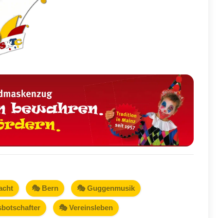
acht
🎭 Bern
🎭 Guggenmusik
sbotschafter
🎭 Vereinsleben