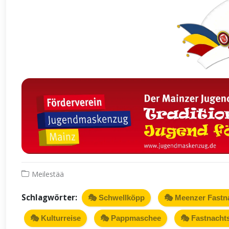
Meilestää
Schlagwörter:
🎭 Schwellköpp
🎭 Meenzer Fastn
🎭 Kulturreise
🎭 Pappmaschee
🎭 Fastnacht