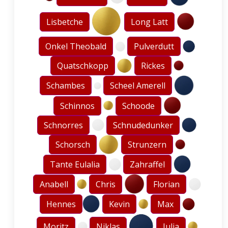
Lisbetche
Long Latt
Onkel Theobald
Pulverdutt
Quatschkopp
Rickes
Schambes
Scheel Amerell
Schinnos
Schoode
Schnorres
Schnudedunker
Schorsch
Strunzern
Tante Eulalia
Zahraffel
Anabell
Chris
Florian
Hennes
Kevin
Max
Moritz
Niklas
Julia