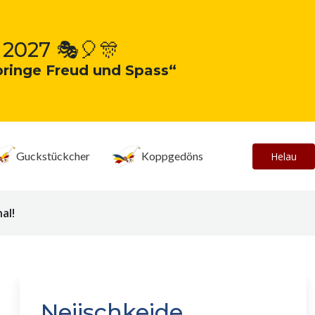
 2027 🎭🎈🎊
bringe Freud und Spass“
Guckstückcher
Koppgedöns
Helau
al!
Neiischkeide