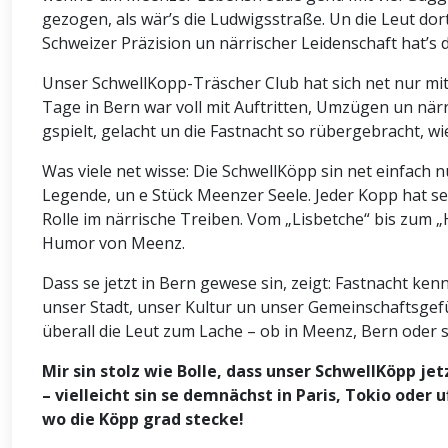
gezogen, als wär’s die Ludwigsstraße. Un die Leut dor
Schweizer Präzision un närrischer Leidenschaft hat’s
Unser SchwellKopp-Träscher Club hat sich net nur mi
Tage in Bern war voll mit Auftritten, Umzügen un nä
gspielt, gelacht un die Fastnacht so rübergebracht, wie
Was viele net wisse: Die SchwellKöpp sin net einfach
Legende, un e Stück Meenzer Seele. Jeder Kopp hat sei
Rolle im närrische Treiben. Vom „Lisbetche“ bis zum „
Humor von Meenz.
Dass se jetzt in Bern gewese sin, zeigt: Fastnacht ken
unser Stadt, unser Kultur un unser Gemeinschaftsgefü
überall die Leut zum Lache – ob in Meenz, Bern oder 
Mir sin stolz wie Bolle, dass unser SchwellKöpp je
– vielleicht sin se demnächst in Paris, Tokio oder
wo die Köpp grad stecke!