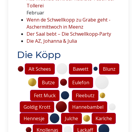
Tollerei
Februar
Wenn de Schwellkopp zu Grabe geht -
Aschermittwoch in Meenz
Der Saal bebt – Die Schwellkopp‑Party
Die AZ, Johanna & Julia
Die Köpp
Alt Schees
Bawett
Blunz
Butze
Eulefon
Fett Muck
Fleebutz
Goldig Krott
Hannebambel
Hennesje
Julche
Karlche
Knollenas
Lackaff