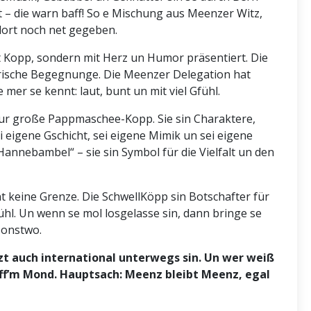
t – die warn baff! So e Mischung aus Meenzer Witz,
 dort noch net gegeben.
t Kopp, sondern mit Herz un Humor präsentiert. Die
rrische Begegnunge. Die Meenzer Delegation hat
 mer se kennt: laut, bunt un mit viel Gfühl.
 nur große Pappmaschee-Kopp. Sie sin Charaktere,
 eigene Gschicht, sei eigene Mimik un sei eigene
Hannebambel“ – sie sin Symbol für die Vielfalt un den
nt keine Grenze. Die SchwellKöpp sin Botschafter für
hl. Un wenn se mol losgelasse sin, dann bringe se
sonstwo.
tzt auch international unterwegs sin. Un wer weiß
 uff’m Mond. Hauptsach: Meenz bleibt Meenz, egal