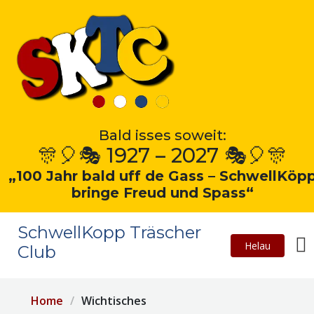
Bald isses soweit:
🎊🎈🎭 1927 – 2027 🎭🎈🎊
„100 Jahr bald uff de Gass – SchwellKöp
bringe Freud und Spass“
SchwellKopp Träscher
Helau
Club
Home
Wichtisches