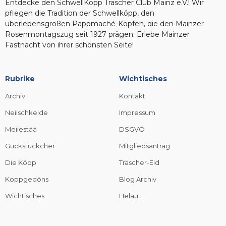
Entdecke den SchwellKopp Träscher Club Mainz e.V.! Wir
pflegen die Tradition der Schwellköpp, den
überlebensgroßen Pappmaché-Köpfen, die den Mainzer
Rosenmontagszug seit 1927 prägen. Erlebe Mainzer
Fastnacht von ihrer schönsten Seite!
Rubrike
Wichtisches
Archiv
Kontakt
Neiischkeide
Impressum
Meilestää
DSGVO
Guckstückcher
Mitgliedsantrag
Die Köpp
Träscher-Eid
Koppgedöns
Blog Archiv
Wichtisches
Helau...