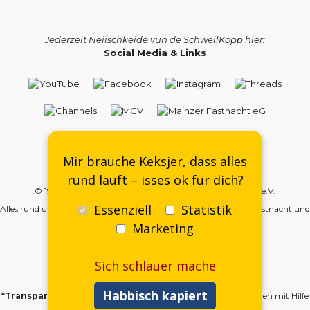
Jederzeit Neiischkeide vun de SchwellKöpp hier:
Social Media & Links
Kontakt
-
DSGVO
-
Impressum
-
Mitgliedsantrag
Mir brauche Keksjer, dass alles
rund läuft – isses ok für dich?
© 1998–2026 | SKTC – SchwellKopp Träscher Club Mainz e.V.
Essenziell
Statistik
Alles rund um die Meenzer SchwellKöpp, SchwellKoppträscher, Fastnacht und
mehr…
Marketing
Sich schlauer mache
Habbisch kapiert
*Transparenzhinweis:
Einige Inhalte auf
schwellkopp.de wurden mit Hilfe
von KI erstellt und redaktionell geprüft.