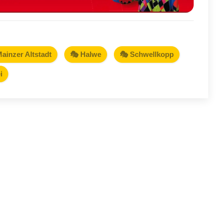
ainzer Altstadt
🎭 Halwe
🎭 Schwellkopp
i