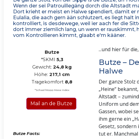
Wenn der sei Patrouillegäng dorch die Altstadt mac
Dort krieht er meist en Halwe spendiert, damit er
Eulalia, die aach gern ään schlutzert, es liegt halt
kontrolliert, is desdewege, weil ier aach fer die Sitt
dort immer ziemlich lang, un wenn er rauskimmt, 
vom Kontrollieren kimmt, glaabt e'm kääner.
...und hier für di
Butze
*SKMI
5,3
Butze – D
Gewicht:
24,8
kg
Halwe
Höhe:
217,1
cm
Der ganze Stolz d
Tragekomfort
8,
8
„Heine“ bekannt,
*SchwellKopp Mass Index
Altstadt – zumin
Mail an de Butze
Uniform und dem l
Gassen, wobei sei
ihm gerne ein „H
Gesetz, sondern 
tut er. Manchmal
Butze Facts: