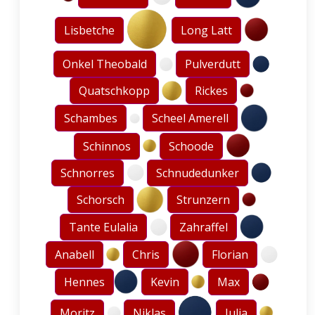
Lisbetche
Long Latt
Onkel Theobald
Pulverdutt
Quatschkopp
Rickes
Schambes
Scheel Amerell
Schinnos
Schoode
Schnorres
Schnudedunker
Schorsch
Strunzern
Tante Eulalia
Zahraffel
Anabell
Chris
Florian
Hennes
Kevin
Max
Moritz
Niklas
Julia