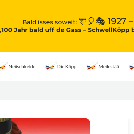
🎊🎈🎭 1927 –
Bald isses soweit:
„100 Jahr bald uff de Gass – SchwellKöpp 
Neiischkeide
Die Köpp
Meilestää