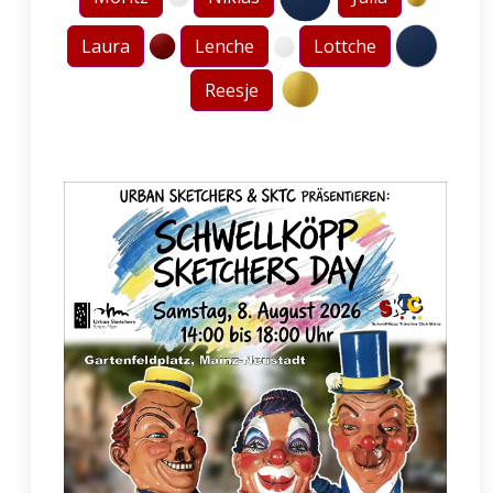
Laura
Lenche
Lottche
Reesje