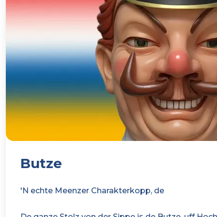
Butze
'N echte Meenzer Charakterkopp, de
De ganze Stolz von der Sippe is de Butze, uff Hoch