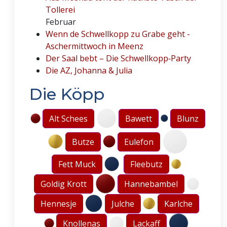
Tollerei
Februar
Wenn de Schwellkopp zu Grabe geht -
Aschermittwoch in Meenz
Der Saal bebt – Die Schwellkopp‑Party
Die AZ, Johanna & Julia
Die Köpp
Alt Schees
Bawett
Blunz
Butze
Eulefon
Fett Muck
Fleebutz
Goldig Krott
Hannebambel
Hennesje
Julche
Karlche
Knollenas
Lackaff