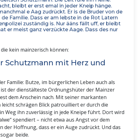
ht, bleibt er erst emal in jeder Kneip hänge.
 manchmal e Aag zudrückt. Er is de Bruder von de
 in de Familie. Dass er am lebste in de Rot Latern
enpolizei zuständig is. Nur ääns fällt uff, er bleibt
hat er meist ganz verzückte Aage. Dass des nur
e, die kein mainzerisch können:
er Schutzmann mit Herz und
er Familie: Butze, im bürgerlichen Leben auch als
 ist der dienstälteste Ordnungshüter der Mainzer
dest dem Anschein nach. Mit seiner markanten
eicht schrägen Blick patrouilliert er durch die
n Weg ihn zuverlässig in jede Kneipe führt. Dort wird
alwe“ spendiert – nicht etwa aus Angst vor dem
in der Hoffnung, dass er ein Auge zudrückt. Und das
 sogar beide.