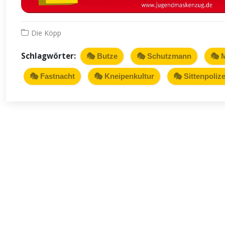
Die Köpp
Schlagwörter:
🎭 Butze
🎭 Schutzmann
🎭 M
🎭 Fastnacht
🎭 Kneipenkultur
🎭 Sittenpolize