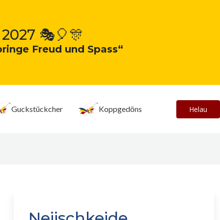
 2027 🎭🎈🎊
bringe Freud und Spass“
Guckstückcher
Koppgedöns
Helau
Neiischkeide