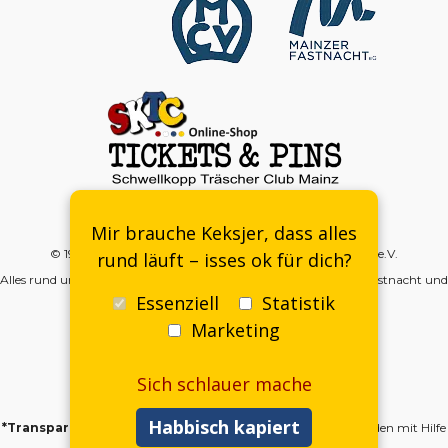
Kontakt
-
DSGVO
-
Impressum
-
Mitgliedsantrag
Mir brauche Keksjer, dass alles
© 1998–2026 | SKTC – SchwellKopp Träscher Club Mainz e.V.
rund läuft – isses ok für dich?
Alles rund um die Meenzer SchwellKöpp, SchwellKoppträscher, Fastnacht und
mehr…
Essenziell
Statistik
Marketing
Sich schlauer mache
Habbisch kapiert
*Transparenzhinweis:
Einige Inhalte auf
schwellkopp.de wurden mit Hilfe
von KI erstellt und redaktionell geprüft.