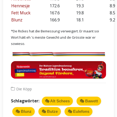
Hennesje
172.6
19.3
8.9
Fett Muck
167.6
19.8
8.5
Blunz
166.9
18.1
9.2
*De Rickes hat die Bemessung verweigert. Er maant soi
Wort hätt eh 's meiste Gewicht und de Grösste wär er
sowieso.
Die Köpp
Schlagwörter:
🎭 Alt Schees
🎭 Bawett
🎭 Blunz
🎭 Butze
🎭 Eulefons