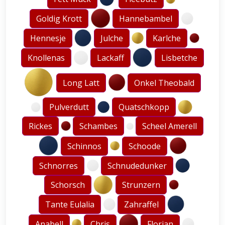
Goldig Krott
Hannebambel
Hennesje
Julche
Karlche
Knollenas
Lackaff
Lisbetche
Long Latt
Onkel Theobald
Pulverdutt
Quatschkopp
Rickes
Schambes
Scheel Amerell
Schinnos
Schoode
Schnorres
Schnudedunker
Schorsch
Strunzern
Tante Eulalia
Zahraffel
Anabell
Chris
Florian