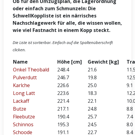
Ob für den Umzugsplan, die Lagerordnung
oder einfach zum Schmunzeln: Die
SchwellKoppliste ist ein närrisches
Nachschlagewerk für alle, die wissen wollen,
wie viel Fastnacht in einem Kopp steckt.
Die Liste ist sortierbar. Einfach auf die Spaltenüberschrift
clicken.
Name
Höhe [cm]
Gewicht [kg]
Tr
Onkel Theobald
248.4
21.6
11.
Pulverdutt
246.7
19.8
12.
Karlche
226.6
25.0
9.1
Long Latt
223.6
18.3
12.
Lackaff
221.4
22.1
10.
Butze
217.1
24.8
8.8
Fleebutze
190.4
25.7
7.4
Schinnos
195.3
24.5
8.0
Schoode
191.1
22.7
8.4