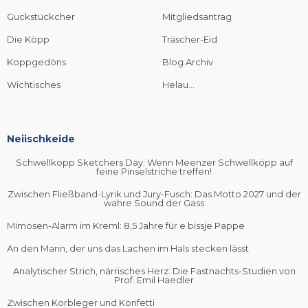
Guckstückcher
Mitgliedsantrag
Die Köpp
Träscher-Eid
Koppgedöns
Blog Archiv
Wichtisches
Helau...
Neiischkeide
Schwellkopp Sketchers Day: Wenn Meenzer Schwellköpp auf
feine Pinselstriche treffen!
Zwischen Fließband-Lyrik und Jury-Fusch: Das Motto 2027 und der
wahre Sound der Gass
Mimosen-Alarm im Kreml: 8,5 Jahre für e bissje Pappe
An den Mann, der uns das Lachen im Hals stecken lässt
Analytischer Strich, närrisches Herz: Die Fastnachts-Studien von
Prof. Emil Haedler
Zwischen Korbleger und Konfetti