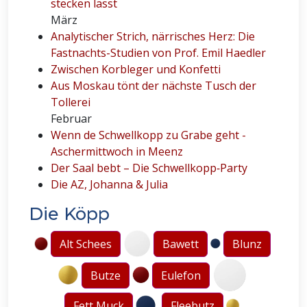
stecken lässt
März
Analytischer Strich, närrisches Herz: Die
Fastnachts-Studien von Prof. Emil Haedler
Zwischen Korbleger und Konfetti
Aus Moskau tönt der nächste Tusch der
Tollerei
Februar
Wenn de Schwellkopp zu Grabe geht -
Aschermittwoch in Meenz
Der Saal bebt – Die Schwellkopp‑Party
Die AZ, Johanna & Julia
Die Köpp
Alt Schees
Bawett
Blunz
Butze
Eulefon
Fett Muck
Fleebutz