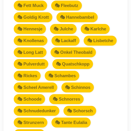
🎭 Fett Muck
🎭 Fleebutz
🎭 Goldig Krott
🎭 Hannebambel
🎭 Hennesje
🎭 Julche
🎭 Karlche
🎭 Knollenas
🎭 Lackaff
🎭 Lisbetche
🎭 Long Latt
🎭 Onkel Theobald
🎭 Pulverdutt
🎭 Quatschkopp
🎭 Rickes
🎭 Schambes
🎭 Scheel Amerell
🎭 Schinnos
🎭 Schoode
🎭 Schnorres
🎭 Schnudedunker
🎭 Schorsch
🎭 Strunzern
🎭 Tante Eulalia