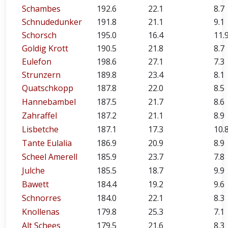
Schambes
192.6
22.1
8.7
Schnudedunker
191.8
21.1
9.1
Schorsch
195.0
16.4
11.
Goldig Krott
190.5
21.8
8.7
Eulefon
198.6
27.1
7.3
Strunzern
189.8
23.4
8.1
Quatschkopp
187.8
22.0
8.5
Hannebambel
187.5
21.7
8.6
Zahraffel
187.2
21.1
8.9
Lisbetche
187.1
17.3
10.
Tante Eulalia
186.9
20.9
8.9
Scheel Amerell
185.9
23.7
7.8
Julche
185.5
18.7
9.9
Bawett
184.4
19.2
9.6
Schnorres
184.0
22.1
8.3
Knollenas
179.8
25.3
7.1
Alt Schees
179.5
21.6
8.3