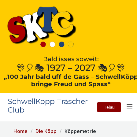
Bald isses soweit:
🎊🎈🎭 1927 – 2027 🎭🎈🎊
„100 Jahr bald uff de Gass – SchwellKöp
bringe Freud und Spass“
SchwellKopp Träscher
Helau
Club
Home
Die Köpp
Köppemetrie