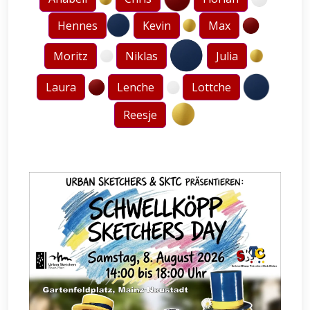
Hennes
Kevin
Max
Moritz
Niklas
Julia
Laura
Lenche
Lottche
Reesje