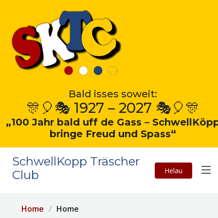
Bald isses soweit:
🎊🎈🎭 1927 – 2027 🎭🎈🎊
„100 Jahr bald uff de Gass – SchwellKöp
bringe Freud und Spass“
SchwellKopp Träscher
Helau
Club
Home
Home