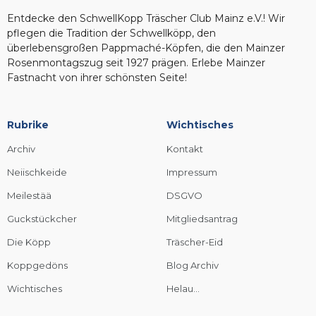
Entdecke den SchwellKopp Träscher Club Mainz e.V.! Wir
pflegen die Tradition der Schwellköpp, den
überlebensgroßen Pappmaché-Köpfen, die den Mainzer
Rosenmontagszug seit 1927 prägen. Erlebe Mainzer
Fastnacht von ihrer schönsten Seite!
Rubrike
Wichtisches
Archiv
Kontakt
Neiischkeide
Impressum
Meilestää
DSGVO
Guckstückcher
Mitgliedsantrag
Die Köpp
Träscher-Eid
Koppgedöns
Blog Archiv
Wichtisches
Helau...