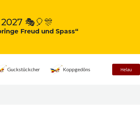
 2027 🎭🎈🎊
bringe Freud und Spass“
Guckstückcher
Koppgedöns
Helau