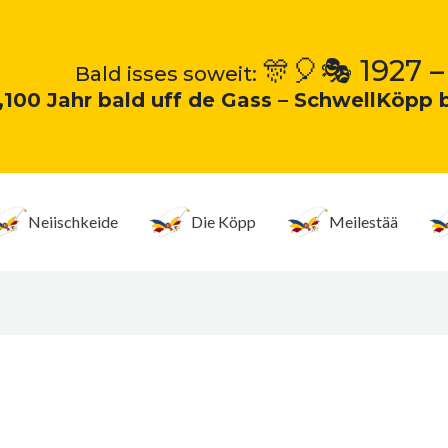
🎊🎈🎭 1927 –
Bald isses soweit:
„100 Jahr bald uff de Gass – SchwellKöpp 
Neiischkeide
Die Köpp
Meilestää