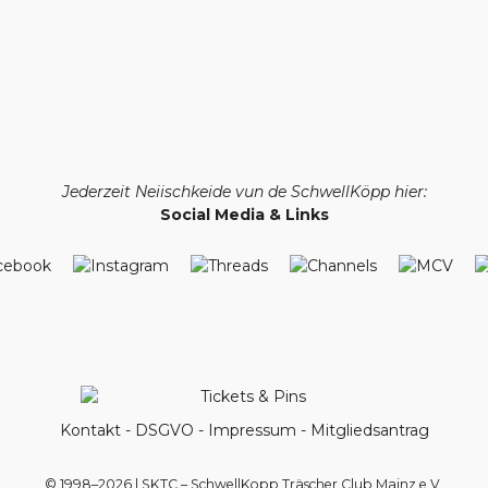
Jederzeit Neiischkeide vun de SchwellKöpp hier:
Social Media & Links
Kontakt
-
DSGVO
-
Impressum
-
Mitgliedsantrag
© 1998–2026 | SKTC – SchwellKopp Träscher Club Mainz e.V.