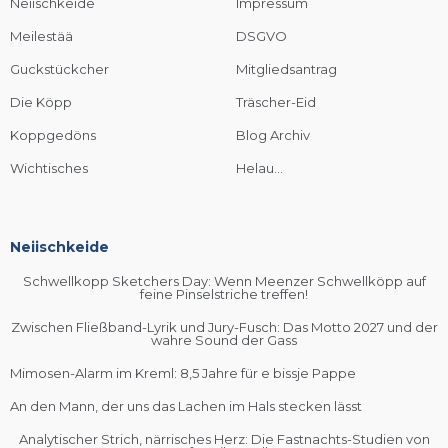
Neiischkeide
Impressum
Meilestää
DSGVO
Guckstückcher
Mitgliedsantrag
Die Köpp
Träscher-Eid
Koppgedöns
Blog Archiv
Wichtisches
Helau...
Neiischkeide
Schwellkopp Sketchers Day: Wenn Meenzer Schwellköpp auf
feine Pinselstriche treffen!
Zwischen Fließband-Lyrik und Jury-Fusch: Das Motto 2027 und der
wahre Sound der Gass
Mimosen-Alarm im Kreml: 8,5 Jahre für e bissje Pappe
An den Mann, der uns das Lachen im Hals stecken lässt
Analytischer Strich, närrisches Herz: Die Fastnachts-Studien von