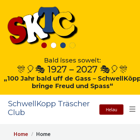
Bald isses soweit:
🎊🎈🎭 1927 – 2027 🎭🎈🎊
„100 Jahr bald uff de Gass – SchwellKöp
bringe Freud und Spass“
SchwellKopp Träscher
Helau
Club
Home
Home