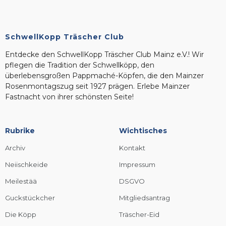
SchwellKopp Träscher Club
Entdecke den SchwellKopp Träscher Club Mainz e.V.! Wir
pflegen die Tradition der Schwellköpp, den
überlebensgroßen Pappmaché-Köpfen, die den Mainzer
Rosenmontagszug seit 1927 prägen. Erlebe Mainzer
Fastnacht von ihrer schönsten Seite!
Rubrike
Wichtisches
Archiv
Kontakt
Neiischkeide
Impressum
Meilestää
DSGVO
Guckstückcher
Mitgliedsantrag
Die Köpp
Träscher-Eid