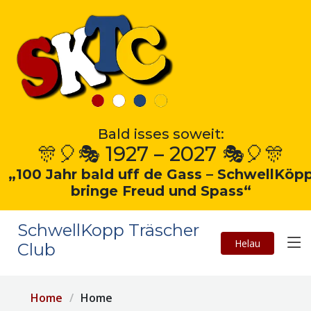
Bald isses soweit:
🎊🎈🎭 1927 – 2027 🎭🎈🎊
„100 Jahr bald uff de Gass – SchwellKöp
bringe Freud und Spass“
SchwellKopp Träscher
Helau
Club
Home
Home