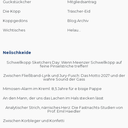
Guckstückcher
Mitgliedsantrag
Die Köpp
Träscher-Eid
Koppgedöns
Blog Archiv
Wichtisches
Helau...
Neiischkeide
Schwellkopp Sketchers Day: Wenn Meenzer Schwellköpp auf
feine Pinselstriche treffen!
Zwischen Fließband-Lyrik und Jury-Fusch: Das Motto 2027 und der
wahre Sound der Gass
Mimosen-Alarm im Kreml: 8,5 Jahre für e bissje Pappe
An den Mann, der uns das Lachen im Hals stecken lässt
Analytischer Strich, närrisches Herz: Die Fastnachts-Studien von
Prof. Emil Haedler
Zwischen Korbleger und Konfetti