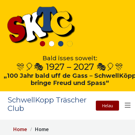
Bald isses soweit:
🎊🎈🎭 1927 – 2027 🎭🎈🎊
„100 Jahr bald uff de Gass – SchwellKöp
bringe Freud und Spass“
SchwellKopp Träscher
Helau
Club
Home
Home