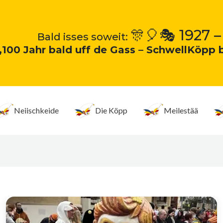
🎊🎈🎭 1927 –
Bald isses soweit:
„100 Jahr bald uff de Gass – SchwellKöpp 
Neiischkeide
Die Köpp
Meilestää