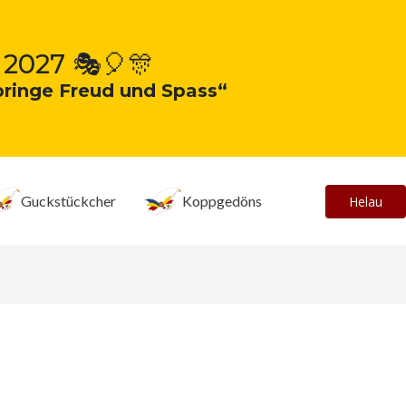
 2027 🎭🎈🎊
bringe Freud und Spass“
Guckstückcher
Koppgedöns
Helau