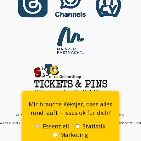
Kontakt
-
DSGVO
-
Impressum
-
Mitgliedsantrag
Mir brauche Keksjer, dass alles
rund läuft – isses ok für dich?
© 1998–2026 | SKTC – SchwellKopp Träscher Club Mainz e.V.
Alles rund um die Meenzer SchwellKöpp, SchwellKoppträscher, Fastnacht und
Essenziell
Statistik
mehr…
Marketing