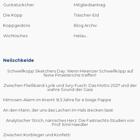
Guckstückcher
Mitgliedsantrag
Die Köpp
Träscher-Eid
Koppgedöns
Blog Archiv
Wichtisches
Helau...
Neiischkeide
Schwellkopp Sketchers Day: Wenn Meenzer Schwellköpp auf
feine Pinselstriche treffen!
Zwischen Fließband-Lyrik und Jury-Fusch: Das Motto 2027 und der
wahre Sound der Gass
Mimosen-Alarm im Kreml: 8,5 Jahre für e bissje Pappe
An den Mann, der uns das Lachen im Hals stecken lässt
Analytischer Strich, närrisches Herz: Die Fastnachts-Studien von
Prof. Emil Haedler
Zwischen Korbleger und Konfetti