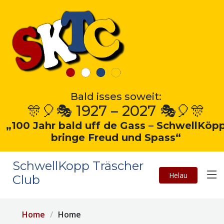
Bald isses soweit:
🎊🎈🎭 1927 – 2027 🎭🎈🎊
„100 Jahr bald uff de Gass – SchwellKöp
bringe Freud und Spass“
SchwellKopp Träscher
Helau
Club
Home
Home