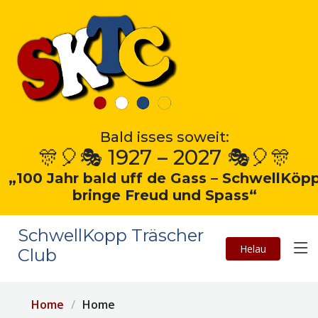
Bald isses soweit:
🎊🎈🎭 1927 – 2027 🎭🎈🎊
„100 Jahr bald uff de Gass – SchwellKöp
bringe Freud und Spass“
SchwellKopp Träscher
Helau
Club
Home
Home