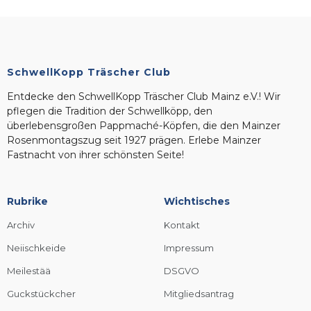
SchwellKopp Träscher Club
Entdecke den SchwellKopp Träscher Club Mainz e.V.! Wir
pflegen die Tradition der Schwellköpp, den
überlebensgroßen Pappmaché-Köpfen, die den Mainzer
Rosenmontagszug seit 1927 prägen. Erlebe Mainzer
Fastnacht von ihrer schönsten Seite!
Rubrike
Wichtisches
Archiv
Kontakt
Neiischkeide
Impressum
Meilestää
DSGVO
Guckstückcher
Mitgliedsantrag