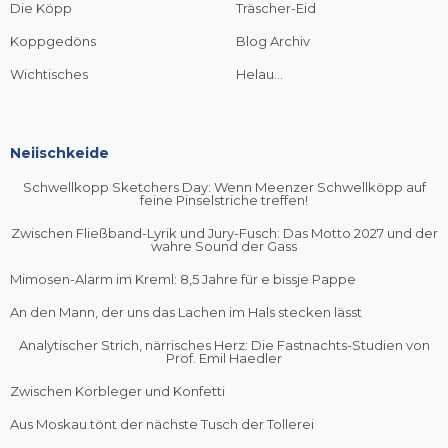
Die Köpp
Träscher-Eid
Koppgedöns
Blog Archiv
Wichtisches
Helau...
Neiischkeide
Schwellkopp Sketchers Day: Wenn Meenzer Schwellköpp auf
feine Pinselstriche treffen!
Zwischen Fließband-Lyrik und Jury-Fusch: Das Motto 2027 und der
wahre Sound der Gass
Mimosen-Alarm im Kreml: 8,5 Jahre für e bissje Pappe
An den Mann, der uns das Lachen im Hals stecken lässt
Analytischer Strich, närrisches Herz: Die Fastnachts-Studien von
Prof. Emil Haedler
Zwischen Korbleger und Konfetti
Aus Moskau tönt der nächste Tusch der Tollerei