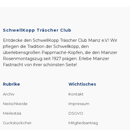
SchwellKopp Träscher Club
Entdecke den SchwellKopp Träscher Club Mainz e.V.! Wir
pflegen die Tradition der Schwellköpp, den
überlebensgroßen Pappmaché-Köpfen, die den Mainzer
Rosenmontagszug seit 1927 prägen. Erlebe Mainzer
Fastnacht von ihrer schönsten Seite!
Rubrike
Wichtisches
Archiv
Kontakt
Neiischkeide
Impressum
Meilestää
DSGVO
Guckstückcher
Mitgliedsantrag