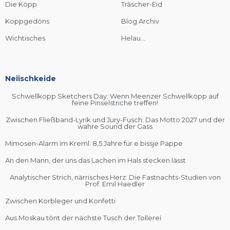
Die Köpp
Träscher-Eid
Koppgedöns
Blog Archiv
Wichtisches
Helau...
Neiischkeide
Schwellkopp Sketchers Day: Wenn Meenzer Schwellköpp auf
feine Pinselstriche treffen!
Zwischen Fließband-Lyrik und Jury-Fusch: Das Motto 2027 und der
wahre Sound der Gass
Mimosen-Alarm im Kreml: 8,5 Jahre für e bissje Pappe
An den Mann, der uns das Lachen im Hals stecken lässt
Analytischer Strich, närrisches Herz: Die Fastnachts-Studien von
Prof. Emil Haedler
Zwischen Korbleger und Konfetti
Aus Moskau tönt der nächste Tusch der Tollerei