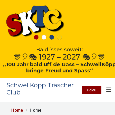
Bald isses soweit:
🎊🎈🎭 1927 – 2027 🎭🎈🎊
„100 Jahr bald uff de Gass – SchwellKöp
bringe Freud und Spass“
SchwellKopp Träscher
Helau
Club
Home
Home