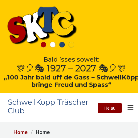
Bald isses soweit:
🎊🎈🎭 1927 – 2027 🎭🎈🎊
„100 Jahr bald uff de Gass – SchwellKöp
bringe Freud und Spass“
SchwellKopp Träscher
Helau
Club
Home
Home