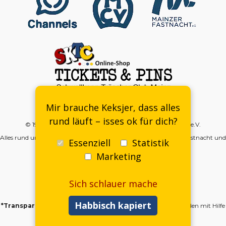
Kontakt
-
DSGVO
-
Impressum
-
Mitgliedsantrag
Mir brauche Keksjer, dass alles
rund läuft – isses ok für dich?
© 1998–2026 | SKTC – SchwellKopp Träscher Club Mainz e.V.
Alles rund um die Meenzer SchwellKöpp, SchwellKoppträscher, Fastnacht und
Essenziell
Statistik
mehr…
Marketing
Sich schlauer mache
Habbisch kapiert
*Transparenzhinweis:
Einige Inhalte auf
schwellkopp.de wurden mit Hilfe
von KI erstellt und redaktionell geprüft.