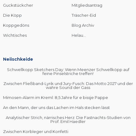
Guckstückcher
Mitgliedsantrag
Die Köpp
Träscher-Eid
Koppgedöns
Blog Archiv
Wichtisches
Helau...
Neiischkeide
Schwellkopp Sketchers Day: Wenn Meenzer Schwellköpp auf
feine Pinselstriche treffen!
Zwischen Fließband-Lyrik und Jury-Fusch: Das Motto 2027 und der
wahre Sound der Gass
Mimosen-Alarm im Kreml: 8,5 Jahre für e bissje Pappe
An den Mann, der uns das Lachen im Hals stecken lässt
Analytischer Strich, närrisches Herz: Die Fastnachts-Studien von
Prof. Emil Haedler
Zwischen Korbleger und Konfetti