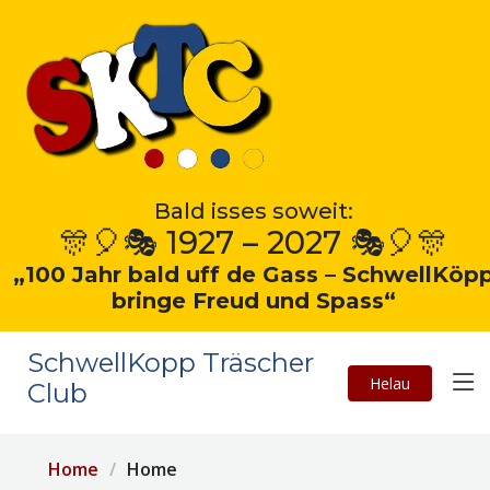
Bald isses soweit:
🎊🎈🎭 1927 – 2027 🎭🎈🎊
„100 Jahr bald uff de Gass – SchwellKöp
bringe Freud und Spass“
SchwellKopp Träscher
Helau
Club
Home
Home