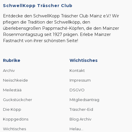
SchwellKopp Träscher Club
Entdecke den SchwellKopp Träscher Club Mainz e.V.! Wir
pflegen die Tradition der Schwellköpp, den
überlebensgroßen Pappmaché-Köpfen, die den Mainzer
Rosenmontagszug seit 1927 prägen. Erlebe Mainzer
Fastnacht von ihrer schönsten Seite!
Rubrike
Wichtisches
Archiv
Kontakt
Neiischkeide
Impressum
Meilestää
DSGVO
Guckstückcher
Mitgliedsantrag
Die Köpp
Träscher-Eid
Koppgedöns
Blog Archiv
Wichtisches
Helau...