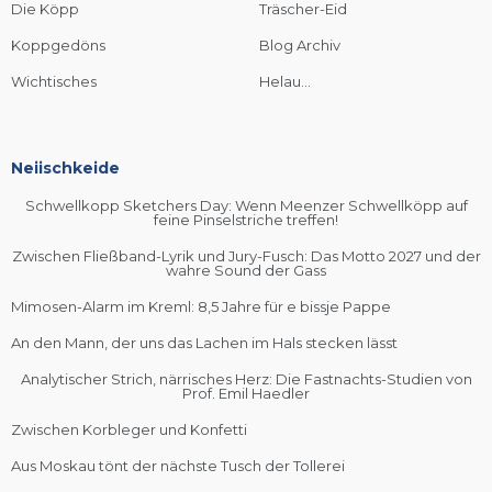
Die Köpp
Träscher-Eid
Koppgedöns
Blog Archiv
Wichtisches
Helau...
Neiischkeide
Schwellkopp Sketchers Day: Wenn Meenzer Schwellköpp auf
feine Pinselstriche treffen!
Zwischen Fließband-Lyrik und Jury-Fusch: Das Motto 2027 und der
wahre Sound der Gass
Mimosen-Alarm im Kreml: 8,5 Jahre für e bissje Pappe
An den Mann, der uns das Lachen im Hals stecken lässt
Analytischer Strich, närrisches Herz: Die Fastnachts-Studien von
Prof. Emil Haedler
Zwischen Korbleger und Konfetti
Aus Moskau tönt der nächste Tusch der Tollerei