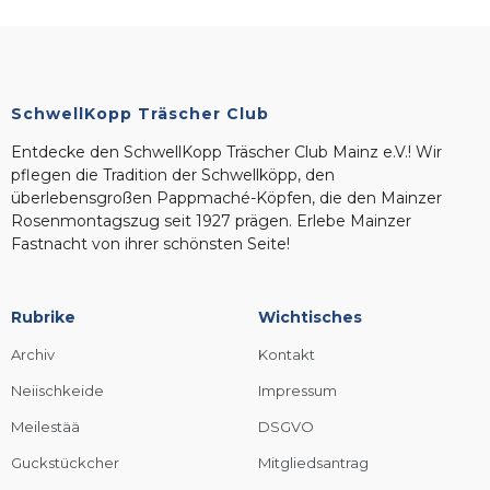
SchwellKopp Träscher Club
Entdecke den SchwellKopp Träscher Club Mainz e.V.! Wir
pflegen die Tradition der Schwellköpp, den
überlebensgroßen Pappmaché-Köpfen, die den Mainzer
Rosenmontagszug seit 1927 prägen. Erlebe Mainzer
Fastnacht von ihrer schönsten Seite!
Rubrike
Wichtisches
Archiv
Kontakt
Neiischkeide
Impressum
Meilestää
DSGVO
Guckstückcher
Mitgliedsantrag