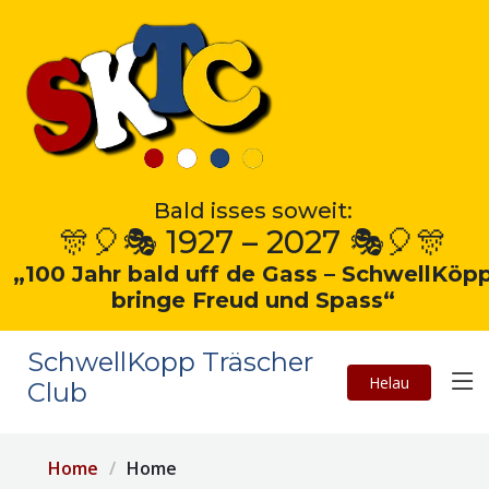
Bald isses soweit:
🎊🎈🎭 1927 – 2027 🎭🎈🎊
„100 Jahr bald uff de Gass – SchwellKöp
bringe Freud und Spass“
SchwellKopp Träscher
Helau
Club
Home
Home