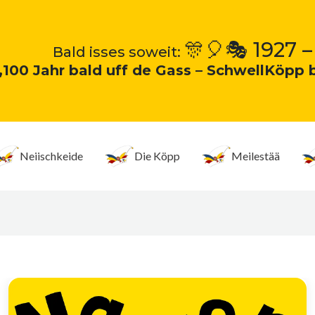
🎊🎈🎭 1927 –
Bald isses soweit:
„100 Jahr bald uff de Gass – SchwellKöpp 
Neiischkeide
Die Köpp
Meilestää