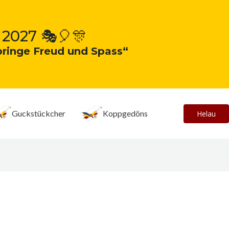
 2027 🎭🎈🎊
bringe Freud und Spass“
Guckstückcher
Koppgedöns
Helau