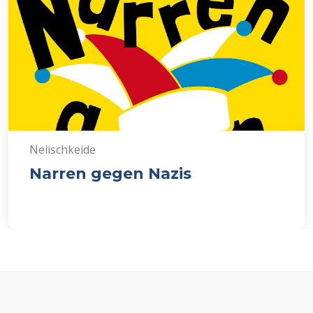
Neiischkeide
Narren gegen Nazis