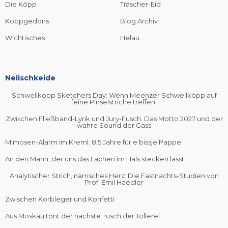
Die Köpp
Träscher-Eid
Koppgedöns
Blog Archiv
Wichtisches
Helau...
Neiischkeide
Schwellkopp Sketchers Day: Wenn Meenzer Schwellköpp auf
feine Pinselstriche treffen!
Zwischen Fließband-Lyrik und Jury-Fusch: Das Motto 2027 und der
wahre Sound der Gass
Mimosen-Alarm im Kreml: 8,5 Jahre für e bissje Pappe
An den Mann, der uns das Lachen im Hals stecken lässt
Analytischer Strich, närrisches Herz: Die Fastnachts-Studien von
Prof. Emil Haedler
Zwischen Korbleger und Konfetti
Aus Moskau tönt der nächste Tusch der Tollerei