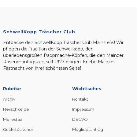
SchwellKopp Träscher Club
Entdecke den SchwellKopp Träscher Club Mainz e.V.! Wir
pflegen die Tradition der Schwellköpp, den
überlebensgroßen Pappmaché-Köpfen, die den Mainzer
Rosenmontagszug seit 1927 prägen. Erlebe Mainzer
Fastnacht von ihrer schönsten Seite!
Rubrike
Wichtisches
Archiv
Kontakt
Neiischkeide
Impressum
Meilestää
DSGVO
Guckstückcher
Mitgliedsantrag