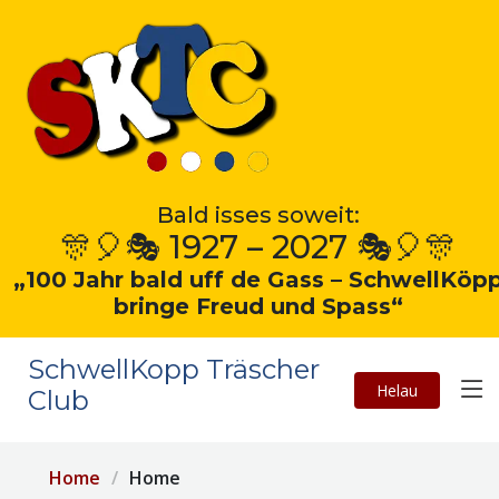
Bald isses soweit:
🎊🎈🎭 1927 – 2027 🎭🎈🎊
„100 Jahr bald uff de Gass – SchwellKöp
bringe Freud und Spass“
SchwellKopp Träscher
Helau
Club
Home
Home