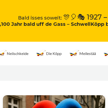
🎊🎈🎭 1927 –
Bald isses soweit:
„100 Jahr bald uff de Gass – SchwellKöpp 
Neiischkeide
Die Köpp
Meilestää