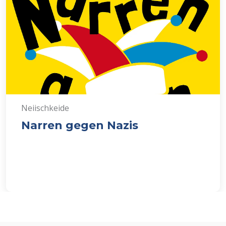
Neiischkeide
Narren gegen Nazis