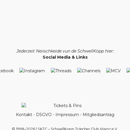
Jederzeit Neiischkeide vun de SchwellKöpp hier:
Social Media & Links
Kontakt
-
DSGVO
-
Impressum
-
Mitgliedsantrag
© 1998–2026 | SKTC – SchwellKopp Träscher Club Mainz e.V.