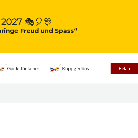
 2027 🎭🎈🎊
bringe Freud und Spass“
Guckstückcher
Koppgedöns
Helau